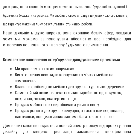
до справи, наша компанія може реалізувати замовлення будь-якої складності і в
будь-яких бюджетних рамках. Ми любимо свою справу і цінуємо кожного клієнта,
що гарантує максимальну результативність нашої роботи.
Наша діяльність дуже широка, вона охоплює безліч сфер, завдяки
чому ми можемо запропонувати абсолютно все необхідне для
створення повноцінного інтер'єру будь-якого приміщення.
Комплексне наповнення інтер'єру за індивідуальними проектами.
Ми працюємо в таких напрямках:
Виготовлення всіх видів корпусних та м'яких меблів на
замовлення.
Власне виробництво меблів і декору з натуральної деревини.
Самостійний пошиття текстильних виробів: штор, подушок,
покривал, чохлів, скатертин тощо
Продаж меблів інших виробників з усього світу.
Продаж різного декору і аксесуарів, а також плитки, шпалер,
сантехніки, сонцезахисних систем і багато чого іншого.
Для наших клієнтів надається повний спектр послуг від проектування
дизайну до кінцевої реалізації замовлення: кваліфікована