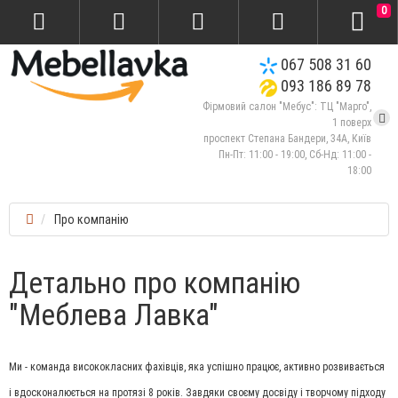
0
067 508 31 60
093 186 89 78
Фірмовий салон "Мебус": ТЦ "Марго",
1 поверх
проспект Степана Бандери, 34А, Київ
Пн-Пт: 11:00 - 19:00, Сб-Нд: 11:00 -
18:00
Про компанію
Детально про компанію
"Меблева Лавка"
Ми - команда висококласних фахівців, яка успішно працює, активно розвивається
і вдосконалюється на протязі 8 років. Завдяки своєму досвіду і творчому підходу