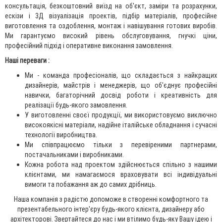
консультація, безкоштовний виїзд на об'єкт, заміри та розрахунки,
ескізи і 3Д візуалізація проектів, підбір матеріалів, професійне
виготовлення та оздоблення, монтаж і навішування готових виробів.
Ми гарантуємо високий рівень обслуговування, гнучкі ціни,
професійний підхід і оперативне виконання замовлення.
Наші переваги :
Ми - команда професіоналів, що складається з найкращих
дизайнерів, майстрів і менеджерів, що об'єднує професійні
навички, багаторічний досвід роботи і креативність для
реалізації будь-якого замовлення.
У виготовленні своєї продукції, ми використовуємо виключно
високоякісні матеріали, надійне італійське обладнання і сучасні
технології виробництва.
Ми співпрацюємо тільки з перевіреними партнерами,
постачальниками і виробниками.
Кожна робота над проектом здійснюється спільно з нашими
клієнтами, ми намагаємося враховувати всі індивідуальні
вимоги та побажання аж до самих дрібниць.
Наша компанія з радістю допоможе в створенні комфортного та
презентабельного інтер'єру будь-якого клієнта, дизайнеру або
архітекторові. Звертайтеся до нас і ми втілимо будь-яку Вашу ідею і