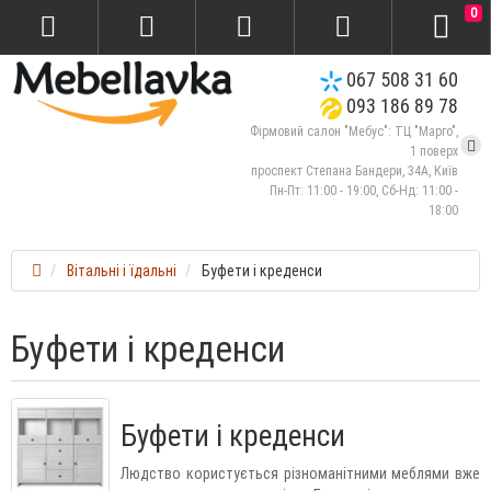
0
067 508 31 60
093 186 89 78
Фірмовий салон "Мебус": ТЦ "Марго",
1 поверх
проспект Степана Бандери, 34А, Київ
Пн-Пт: 11:00 - 19:00, Сб-Нд: 11:00 -
18:00
Вітальні і їдальні
Буфети і креденси
Буфети і креденси
Буфети і креденси
Людство користується різноманітними меблями вже