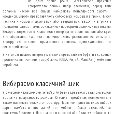
не одну сотню років. Багатовікова практика
сформувала певний набір елементів, серед яких
останнім часом все більше набирають популярності буфети і
креденси. Вироби представляють собою мікс комода й вітрини. Нижня
частина - комод з шухлядами або дверцятами, верхня - вітрина з
полицями і дверцятами, оснащеними прозорими скляними вставками.
Використовуються в класичному інтер'єрі вітальні, їдальні або кухні
для зберігання кухонного начиння, книг, різноманітних елементів
декору, які надають приміщенню затишок, індивідуальність та
вишуканий шарм.
У каталозі нашого інтернет-магазину представлені буфети і креденси
провідних вітчизняних і зарубіжних (США, Китай, Малайзія) меблевих
виробників.
Вибираємо класичний шик
У сучасному класичному інтер'єрі буфети і креденси стали символом
достатку, вишуканості, розкоші. Класика передбачає помпезність, а
також наявність великого простору. Перш, ніж приступити до вибору,
варто пам'ятати, що даний тип меблів - більш стильний, ніж
практичний елемент. Якщо місця в квартирі або будинку небагато, то