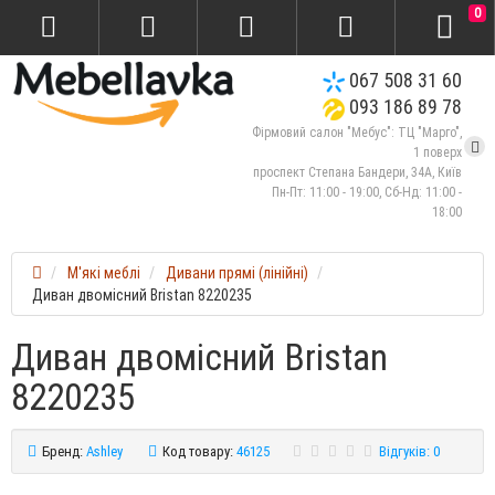
0
067 508 31 60
093 186 89 78
Фірмовий салон "Мебус": ТЦ "Марго",
1 поверх
проспект Степана Бандери, 34А, Київ
Пн-Пт: 11:00 - 19:00, Сб-Нд: 11:00 -
18:00
М'які меблі
Дивани прямі (лінійні)
Диван двомісний Bristan 8220235
Диван двомісний Bristan
8220235
Бренд:
Ashley
Код товару:
46125
Відгуків: 0