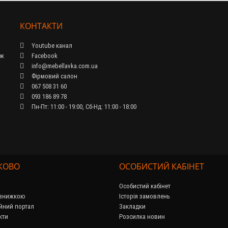
КОНТАКТИ
Youtube канал
ож
Facebook
info@mebellavka.com.ua
Фірмовий салон
067 508 31 60
093 186 89 78
Пн-Пт: 11:00 - 19:00, Сб-Нд: 11:00 - 18:00
КОВО
ОСОБИСТИЙ КАБІНЕТ
Особистий кабінет
 знижкою
Історія замовлень
йний портал
Закладки
кти
Розсилка новин