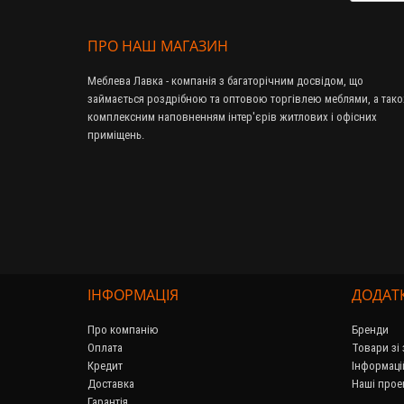
ПРО НАШ МАГАЗИН
Меблева Лавка - компанія з багаторічним досвідом, що
займається роздрібною та оптовою торгівлею меблями, а так
комплексним наповненням інтер'єрів житлових і офісних
приміщень.
ІНФОРМАЦІЯ
ДОДАТ
Про компанію
Бренди
Оплата
Товари зі
Кредит
Інформаці
Доставка
Наші прое
Гарантія