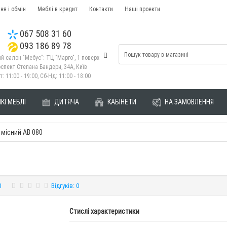
ня і обмін
Меблі в кредит
Контакти
Наші проекти
067 508 31 60
093 186 89 78
й салон "Мебус": ТЦ "Марго", 1 поверх
спект Степана Бандери, 34А, Київ
т: 11:00 - 19:00, Сб-Нд: 11:00 - 18:00
КІ МЕБЛІ
ДИТЯЧА
КАБІНЕТИ
НА ЗАМОВЛЕННЯ
 місний AB 080
8
Відгуків: 0
Стислі характеристики