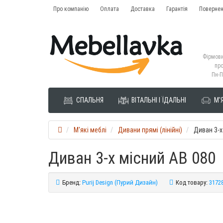
Про компанію
Оплата
Доставка
Гарантія
Повернен
Фірмови
про
Пн-П
СПАЛЬНЯ
ВІТАЛЬНІ І ЇДАЛЬНІ
М'Я
М'які меблі
Дивани прямі (лінійні)
Диван 3-х
Диван 3-х місний AB 080
Бренд:
Purij Design (Пурий Дизайн)
Код товару:
3172