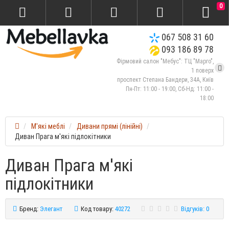
0
067 508 31 60
093 186 89 78
Фірмовий салон "Мебус": ТЦ "Марго",
1 поверх
проспект Степана Бандери, 34А, Київ
Пн-Пт: 11:00 - 19:00, Сб-Нд: 11:00 -
18:00
М'які меблі
Дивани прямі (лінійні)
Диван Прага м'які підлокітники
Диван Прага м'які
підлокітники
Бренд:
Элегант
Код товару:
40272
Відгуків: 0