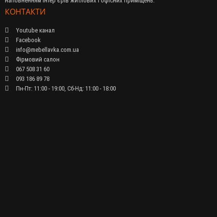
наповненням інтер'єрів житлових і офісних приміщень.
КОНТАКТИ
Youtube канал
Facebook
info@mebellavka.com.ua
Фірмовий салон
067 508 31 60
093 186 89 78
Пн-Пт: 11:00 - 19:00, Сб-Нд: 11:00 - 18:00