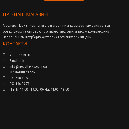
ПРО НАШ МАГАЗИН
Меблева Лавка - компанія з багаторічним досвідом, що займається
роздрібною та оптовою торгівлею меблями, а також комплексним
наповненням інтер'єрів житлових і офісних приміщень.
КОНТАКТИ
Youtube канал
Facebook
info@mebellavka.com.ua
Фірмовий салон
067 508 31 60
093 186 89 78
Пн-Пт: 11:00 - 19:00, Сб-Нд: 11:00 - 18:00