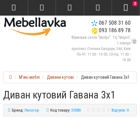
0
067 508 31 60
093 186 89 78
Фірмовий салон "Мебус": ТЦ "Марго",
1 поверх
проспект Степана Бандери, 34А, Київ
Пн-Пт: 11:00 - 19:00, Сб-Нд: 11:00 -
18:00
М'які меблі
Дивани кутові
Диван кутовий Гавана 3х1
Диван кутовий Гавана 3х1
Бренд:
Лисогор
Код товару:
35580
Відгуків: 0