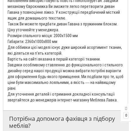
наповнення використовують повсть і пінополіуретан. Завдяки
механізму Єврокнижка Ви зможете легко перетворити диван
Гавана у повноцінне ліжко. У конструкції передбачений місткий
ящик для домашнього текстилю.
Також Ви можете придбати диван Гавана з пружинним блоком.
Ціну уточнюйте у менеджера.
Розміри спального місця: 2000х1500 мм
Габарити: 2360х1000х800 мм
Для оббивки цієї моделі існує дуже широкий асортимент тканин,
які діляться на п'ять категорій.
Вартість на сайті вказана в першій категорії тканини.
Завдяки особливому ставленню до функціонального і стильного
дизайну серед нашої продукції можна вибрати потрібні варіанти
для оформлення будь-якого приміщення. Ми подбали про те, щоб
ціни були максимально лояльними, а якість
на найвищому
—
рівні.
Для уточнення деталей і отримання докладної консультації
звертайтеся до менеджерів інтернет-магазину Меблева Лавка.
0
Потрібна допомога фахівця з підбору
меблів?