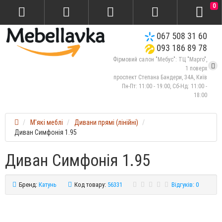
0
067 508 31 60
093 186 89 78
Фірмовий салон "Мебус": ТЦ "Марго",
1 поверх
проспект Степана Бандери, 34А, Київ
Пн-Пт: 11:00 - 19:00, Сб-Нд: 11:00 -
18:00
М'які меблі
Дивани прямі (лінійні)
Диван Симфонія 1.95
Диван Симфонія 1.95
Бренд:
Катунь
Код товару:
56331
Відгуків: 0