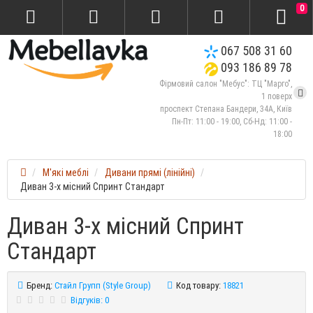
0
067 508 31 60
093 186 89 78
Фірмовий салон "Мебус": ТЦ "Марго",
1 поверх
проспект Степана Бандери, 34А, Київ
Пн-Пт: 11:00 - 19:00, Сб-Нд: 11:00 -
18:00
М'які меблі
Дивани прямі (лінійні)
Диван 3-х місний Спринт Стандарт
Диван 3-х місний Спринт
Стандарт
Бренд:
Стайл Групп (Style Group)
Код товару:
18821
Відгуків: 0