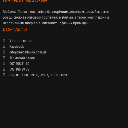
ПРО НАШ МАГАЗИН
Меблева Лавка - компанія з багаторічним досвідом, що займається
роздрібною та оптовою торгівлею меблями, а також комплексним
наповненням інтер'єрів житлових і офісних приміщень.
КОНТАКТИ
Youtube канал
Facebook
info@mebellavka.com.ua
Фірмовий салон
067 508 31 60
093 186 89 78
Пн-Пт: 11:00 - 19:00, Сб-Нд: 11:00 - 18:00