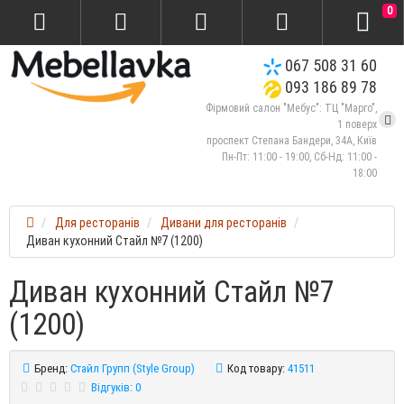
0
067 508 31 60
093 186 89 78
Фірмовий салон "Мебус": ТЦ "Марго",
1 поверх
проспект Степана Бандери, 34А, Київ
Пн-Пт: 11:00 - 19:00, Сб-Нд: 11:00 -
18:00
Для ресторанів
Дивани для ресторанів
Диван кухонний Стайл №7 (1200)
Диван кухонний Стайл №7
(1200)
Бренд:
Стайл Групп (Style Group)
Код товару:
41511
Відгуків: 0