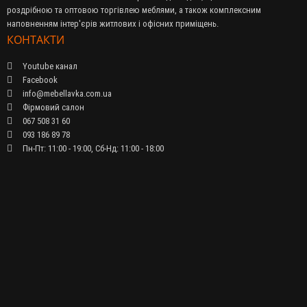
роздрібною та оптовою торгівлею меблями, а також комплексним
наповненням інтер'єрів житлових і офісних приміщень.
КОНТАКТИ
Youtube канал
Facebook
info@mebellavka.com.ua
Фірмовий салон
067 508 31 60
093 186 89 78
Пн-Пт: 11:00 - 19:00, Сб-Нд: 11:00 - 18:00