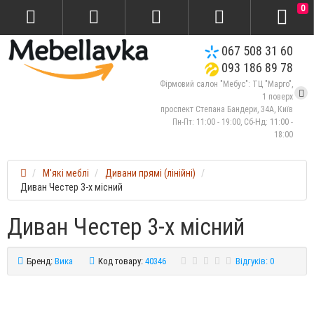
0
067 508 31 60
093 186 89 78
Фірмовий салон "Мебус": ТЦ "Марго",
1 поверх
проспект Степана Бандери, 34А, Київ
Пн-Пт: 11:00 - 19:00, Сб-Нд: 11:00 -
18:00
М'які меблі
Дивани прямі (лінійні)
Диван Честер 3-х місний
Диван Честер 3-х місний
Бренд:
Вика
Код товару:
40346
Відгуків: 0