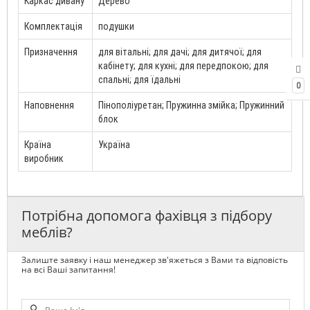
Каркас дивану
Дерево
Комплектація
подушки
Призначення
для вітальні; для дачі; для дитячої; для
кабінету; для кухні; для передпокою; для
спальні; для їдальні
0
Наповнення
Пінополіуретан; Пружинна змійка; Пружинний
блок
Країна
Україна
виробник
Потрібна допомога фахівця з підбору
меблів?
Залиште заявку і наш менеджер зв'яжеться з Вами та відповість
на всі Ваші запитання!