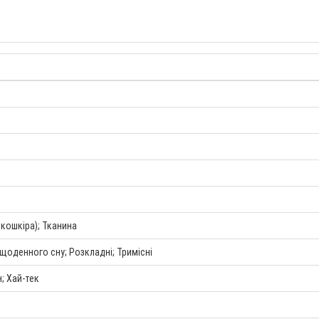
екошкіра); Тканина
щоденного сну; Розкладні; Тримісні
; Хай-тек