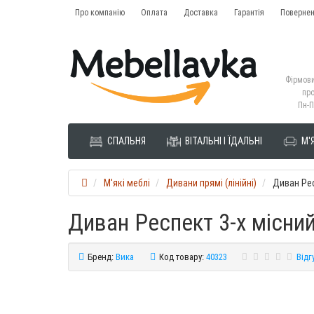
Про компанію
Оплата
Доставка
Гарантія
Повернен
Фірмови
про
Пн-П
СПАЛЬНЯ
ВІТАЛЬНІ І ЇДАЛЬНІ
М'Я
М'які меблі
Дивани прямі (лінійні)
Диван Рес
Диван Респект 3-х місни
Бренд:
Вика
Код товару:
40323
Відгу