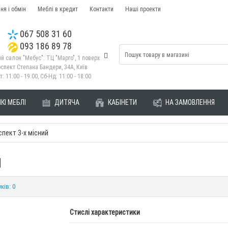
ня і обмін
Меблі в кредит
Контакти
Наші проекти
067 508 31 60
093 186 89 78
й салон "Мебус": ТЦ "Марго", 1 поверх
спект Степана Бандери, 34А, Київ
т: 11:00 - 19:00, Сб-Нд: 11:00 - 18:00
КІ МЕБЛІ
ДИТЯЧА
КАБІНЕТИ
НА ЗАМОВЛЕННЯ
пект 3-х місний
й
ків: 0
Стислі характеристики