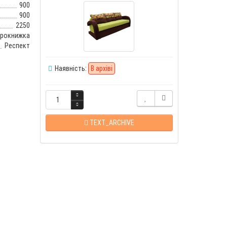
900
900
2250
рокнижка
Респект
Наявність:
В архіві
TEXT_ARCHIVE