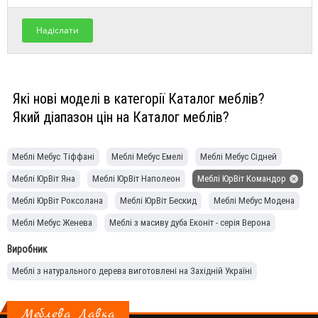
Надіслати
Які нові моделі в категорії Каталог меблів?
Який діапазон цін на Каталог меблів?
Меблі Мебус Тіффані
Меблі Мебус Емелі
Меблі Мебус Сідней
Меблі ЮрВіт Яна
Меблі ЮрВіт Наполеон
Меблі ЮрВіт Командор
Меблі ЮрВіт Роксолана
Меблі ЮрВіт Бескид
Меблі Мебус Модена
Меблі Мебус Женева
Меблі з масиву дуба Еконіт - серія Верона
Меблі Еконіт Адель
Меблі Мебус Палермо
Виробник
Меблі з натурального дерева виготовлені на Західній Україні
Меблева Лавка