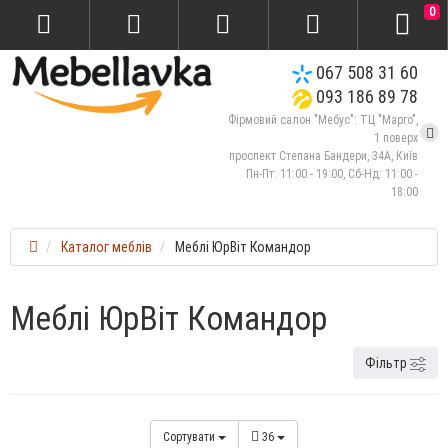
0
067 508 31 60
093 186 89 78
Фірмовий салон "Мебус": ТЦ "Марго",
1 поверх
проспект Степана Бандери, 34А, Київ
Пн-Пт: 11:00 - 19:00, Сб-Нд: 11:00 -
18:00
Каталог меблів
Меблі ЮрВіт Командор
Меблі ЮрВіт Командор
Фільтр
Сортувати
36