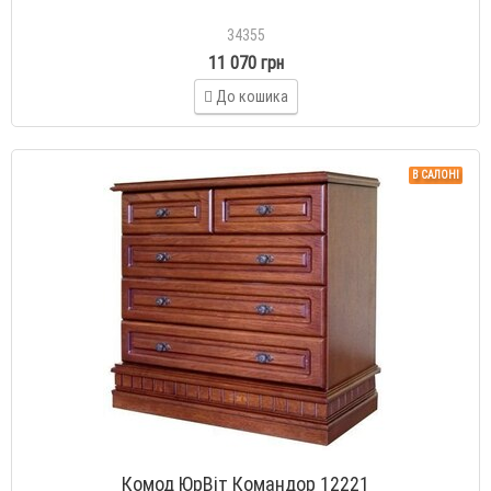
34355
11 070 грн
До кошика
В САЛОНІ
Комод ЮрВіт Командор 12221