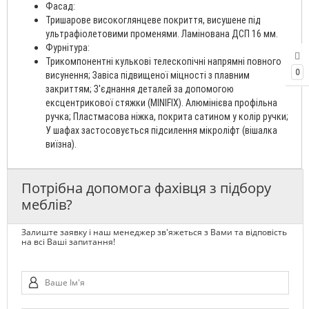
Фасад:
Тришарове високоглянцеве покриття, висушене під
ультрафіолетовими променями. Ламінована ДСП 16 мм.
Фурнітура:
Трикомпонентні кулькові телескопічні напрямні повного
0
висунення; Завіса підвищеної міцності з плавним
закриттям; З'єднання деталей за допомогою
ексцентрикової стяжки (MINIFIX). Алюмінієва профільна
ручка; Пластмасова ніжка, покрита сатином у колір ручки;
У шафах застосовується підсилення мікроліфт (вішалка
виїзна).
Потрібна допомога фахівця з підбору
меблів?
Залиште заявку і наш менеджер зв'яжеться з Вами та відповість
на всі Ваші запитання!