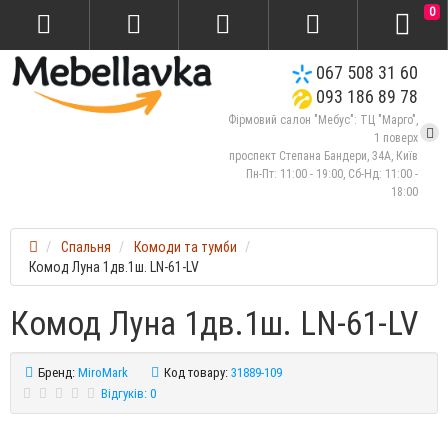
0
067 508 31 60
093 186 89 78
Фірмовий салон "Мебус": ТЦ "Марго",
1 поверх
проспект Степана Бандери, 34А, Київ
Пн-Пт: 11:00 - 19:00, Сб-Нд: 11:00 -
18:00
Спальня
Комоди та тумби
Комод Луна 1дв.1ш. LN-61-LV
Комод Луна 1дв.1ш. LN-61-LV
Бренд:
MiroMark
Код товару:
31889-109
Відгуків: 0