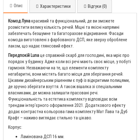
Опис
Характеристики
Відгуки (0)
Комод Луна
красивий та функціональний, де ви зможете
розмістити велику кількість речей. Міцні та якісні напрямні
забезпечать безшумне та багаторазове відкривання. Фасади
комода виготовлені з фарбованого ДСП, яке зверху оброблене
лаком, що надає глянсовий ефект.
Передпокій Luna
це справжній скарб для господині, яка мріє про
порядок у будинку. Адже коли всі речі мають своє місце, у побуті
гармонія. Незважаючи на те, що елементи комплекту
негабаритні, вони містять багато місця для зберігання речей.
Цікавим дизайнерським рішенням є пуф із відкритими полицями,
де зручно зберігати взуття. А також вішалка зі спеціальними
власниками, де можна залишати прасовані речі.
Функціональність та естетика комплекту відповідає всім
трендам інтер'єрного оформлення 2021. Додаткового ефекту
додає контрастна кольорова гама комплекту Мат Лава та Дуб
Крафт – наживо виглядає стильно та цікаво.
Корпус:
Ламінована ДСП 16 мм.