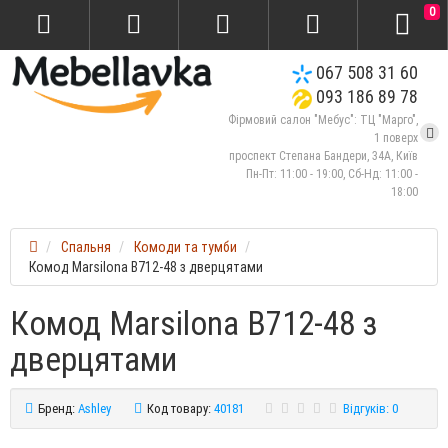
0
067 508 31 60
093 186 89 78
Фірмовий салон "Мебус": ТЦ "Марго",
1 поверх
проспект Степана Бандери, 34А, Київ
Пн-Пт: 11:00 - 19:00, Сб-Нд: 11:00 -
18:00
Спальня
Комоди та тумби
Комод Marsilona B712-48 з дверцятами
Комод Marsilona B712-48 з
дверцятами
Бренд:
Ashley
Код товару:
40181
Відгуків: 0