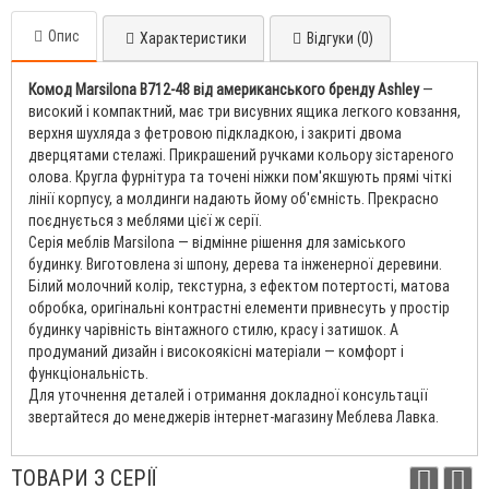
Опис
Характеристики
Відгуки (0)
Комод Marsilona B712-48 від американського бренду Ashley
—
високий і компактний, має три висувних ящика легкого ковзання,
верхня шухляда з фетровою підкладкою, і закриті двома
дверцятами стелажі. Прикрашений ручками кольору зістареного
олова. Кругла фурнітура та точені ніжки пом'якшують прямі чіткі
лінії корпусу, а молдинги надають йому об'ємність. Прекрасно
поєднується з меблями цієї ж серії.
Серія меблів Marsilona — відмінне рішення для заміського
будинку. Виготовлена ​​зі шпону, дерева та інженерної деревини.
Білий молочний колір, текстурна, з ефектом потертості, матова
обробка, оригінальні контрастні елементи привнесуть у простір
будинку чарівність вінтажного стилю, красу і затишок. А
продуманий дизайн і високоякісні матеріали — комфорт і
функціональність.
Для уточнення деталей і отримання докладної консультації
звертайтеся до менеджерів інтернет-магазину Меблева Лавка.
ТОВАРИ З СЕРІЇ