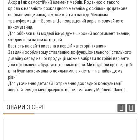
Акорд і як самостійний елемент меблів. Родзинкою такого
крісла є наявність розкладного механізму, оскільки додаткове
спальне місце завжди може стати в нагоді. Механізм
трансформації — Верона. Це покращений варіант звичайного
викочування.
Для оббивки цієї моделі існує дуже широкий асортимент тканин,
які діляться на сім категорій.
Вартість на сайті вказана в першій категорії тканини.
Завдяки особливому ставленню до функціонального і стильного
дизайну серед нашої продукції можна вибрати потрібні варіанти
для оформлення будь-якого приміщення. Ми подбали про те, щоб
ціни були максимально лояльними, а якість — на найвищому
рівні.
Для уточнення деталей і отримання докладної консультації
звертайтеся до менеджерів інтернет-магазину Меблева Лавка.
ТОВАРИ З СЕРІЇ