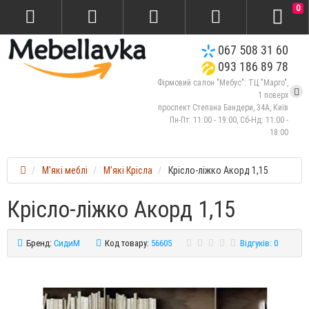
0
067 508 31 60
093 186 89 78
Фірмовий салон "Мебус": ТЦ "Марго",
1 поверх
проспект Степана Бандери, 34А, Київ
Пн-Пт: 11:00 - 19:00, Сб-Нд: 11:00 -
18:00
М'які меблі
М’які Крісла
Крісло-ліжко Акорд 1,15
Крісло-ліжко Акорд 1,15
Бренд:
СидиМ
Код товару:
56605
Відгуків: 0