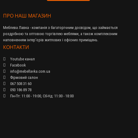
ПРО НАШ МАГАЗИН
Меблева Лавка - компанія з багаторічним досвідом, що займається
роздрібною та оптовою торгівлею меблями, а також комплексним
наповненням інтер'єрів житлових і офісних приміщень.
КОНТАКТИ
Youtube канал
Facebook
info@mebellavka.com.ua
Фірмовий салон
067 508 31 60
093 186 89 78
Пн-Пт: 11:00 - 19:00, Сб-Нд: 11:00 - 18:00