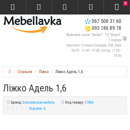
0
067 508 31 60
093 186 89 78
Фірмовий салон "Мебус": ТЦ "Марго",
1 поверх
проспект Степана Бандери, 34А, Київ
Пн-Пт: 11:00 - 19:00, Сб-Нд: 11:00 -
18:00
Спальня
Ліжка
Ліжко Адель 1,6
Ліжко Адель 1,6
Бренд:
Елисеевская мебель
Код товару:
37864
Відгуків: 0