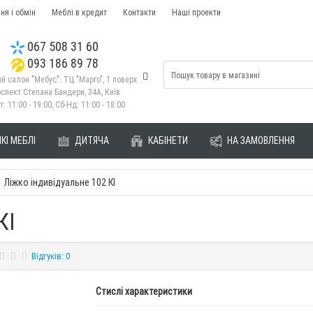
ня і обмін
Меблі в кредит
Контакти
Наші проекти
067 508 31 60
093 186 89 78
й салон "Мебус": ТЦ "Марго", 1 поверх
спект Степана Бандери, 34А, Київ
т: 11:00 - 19:00, Сб-Нд: 11:00 - 18:00
КІ МЕБЛІ
ДИТЯЧА
КАБІНЕТИ
НА ЗАМОВЛЕННЯ
Ліжко індивідуальне 102 КІ
КІ
Відгуків: 0
Стислі характеристики