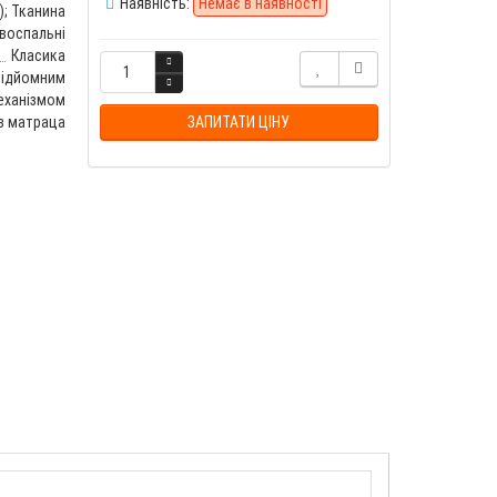
Наявність:
Немає в наявності
); Тканина
воспальні
Класика
 підйомним
еханізмом
з матраца
ЗАПИТАТИ ЦІНУ