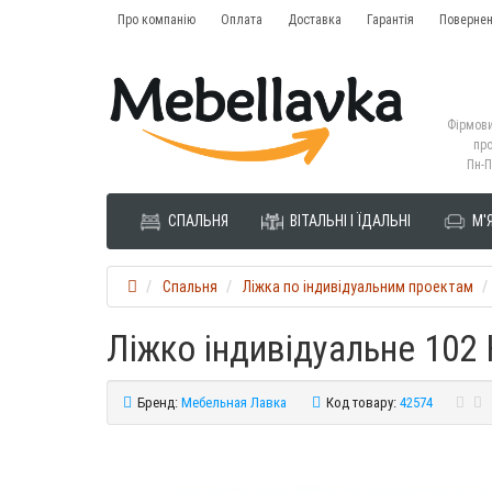
Про компанію
Оплата
Доставка
Гарантія
Повернен
Фірмови
про
Пн-П
СПАЛЬНЯ
ВІТАЛЬНІ І ЇДАЛЬНІ
М'Я
Спальня
Ліжка по індивідуальним проектам
Ліжко індивідуальне 102 
Бренд:
Мебельная Лавка
Код товару:
42574