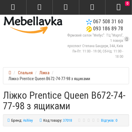
0
067 508 31 60
093 186 89 78
Фірмовий салон "Мебус": ТЦ "Марго",
1 поверх
проспект Степана Бандери, 34А, Київ
Пн-Пт: 11:00 - 19:00, Сб-Нд: 11:00 -
18:00
Спальня
Ліжка
Ліжко Prentice Queen B672-74-77-98 з ящиками
Ліжко Prentice Queen B672-74-
77-98 з ящиками
Бренд:
Ashley
Код товару:
37018
Відгуків: 0