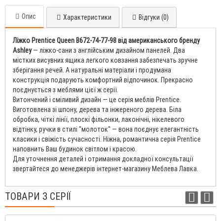
Опис
Характеристики
Відгуки (0)
Ліжко Prentice Queen B672-74-77-98 від американського бренду
Ashley
— ліжко-сани з англійським дизайном панелей. Два
містких висувних ящика легкого ковзання забезпечать зручне
зберігання речей. А натуральні матеріали і продумана
конструкція подарують комфортний відпочинок. Прекрасно
поєднується з меблями цієї ж серії.
Витончений і сміливий дизайн — це серія меблів Prentice.
Виготовлена ​​зі шпону, дерева та інжереного дерева. Біла
обробка, чіткі лінії, плоскі фільонки, лаконічні, нікелевого
відтінку, ручки в стилі "молоток" — вона поєднує елегантність
класики і свіжість сучасності. Ніжна, романтична серія Prentice
наповнить Ваш будинок світлом і красою.
Для уточнення деталей і отримання докладної консультації
звертайтеся до менеджерів інтернет-магазину Меблева Лавка.
ТОВАРИ З СЕРІЇ