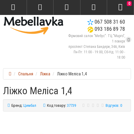
0
067 508 31 60
093 186 89 78
Фірмовий салон "Мебус": ТЦ "Марго",
1 поверх
проспект Степана Бандери, 34А, Київ
Пн-Пт: 11:00 - 19:00, Сб-Нд: 11:00 -
18:00
Спальня
Ліжка
Ліжко Меліса 1,4
Ліжко Меліса 1,4
Бренд:
Цимбал
Код товару:
37739
Відгуків: 0