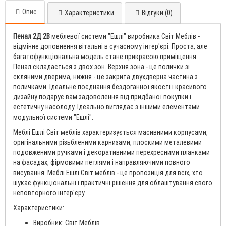
Опис
Характеристики
Відгуки (0)
Пенал 2Д 2В
меблевої системи "Ешлі" виробника Світ Меблів -
відмінне доповнення вітальні в сучасному інтер'єрі. Проста, але
багатофункціональна модель стане прикрасою приміщення.
Пенал складається з двох зон. Верхня зона - це полички зі
скляними дверима, нижня - це закрита двухдверна частина з
поличками. Ідеальне поєднання бездоганної якості і красивого
дизайну подарує вам задоволення від придбаної покупки і
естетичну насолоду. Ідеально виглядає з іншими елементами
модульної системи "Ешлі".
Меблі Ешлі Світ меблів характеризується масивними корпусами,
оригінальними різьбленими карнизами, плоскими металевими
подовженими ручками і декоративними перехресними планками
на фасадах, фірмовими петлями і направляючими повного
висування. Меблі Ешлі Світ меблів - це пропозиція для всіх, хто
шукає функціональні і практичні рішення для облаштування свого
неповторного інтер'єру.
Характеристики:
Виробник: Світ Меблів