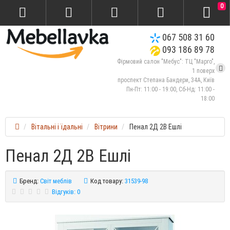
0
067 508 31 60
093 186 89 78
Фірмовий салон "Мебус": ТЦ "Марго",
1 поверх
проспект Степана Бандери, 34А, Київ
Пн-Пт: 11:00 - 19:00, Сб-Нд: 11:00 -
18:00
Вітальні і їдальні
Вітрини
Пенал 2Д 2В Ешлі
Пенал 2Д 2В Ешлі
Бренд:
Світ меблів
Код товару:
31539-98
Відгуків: 0