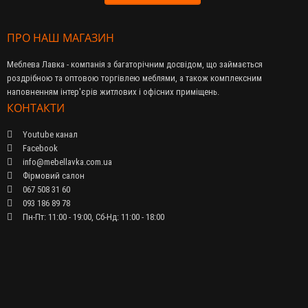
ПРО НАШ МАГАЗИН
Меблева Лавка - компанія з багаторічним досвідом, що займається
роздрібною та оптовою торгівлею меблями, а також комплексним
наповненням інтер'єрів житлових і офісних приміщень.
КОНТАКТИ
Youtube канал
Facebook
info@mebellavka.com.ua
Фірмовий салон
067 508 31 60
093 186 89 78
Пн-Пт: 11:00 - 19:00, Сб-Нд: 11:00 - 18:00