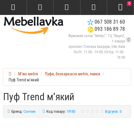
0
067 508 31 60
093 186 89 78
Фірмовий салон "Мебус": ТЦ "Марго",
1 поверх
проспект Степана Бандери, 34А, Київ
Пн-Пт: 11:00 - 19:00, Сб-Нд: 11:00 -
18:00
М'які меблі
Пуфи, безкаркасні меблі, лавки
Пуф Trend м'який
Пуф Trend м'який
Бренд:
Сончик
Код товару:
19183
Відгуків: 0