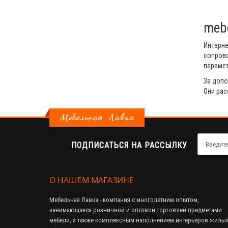
mebe
Интерн
сопров
парамет
За допо
Они рас
Мебельная Лавка
ПОДПИСАТЬСЯ НА РАССЫЛКУ
О НАШЕМ МАГАЗИНЕ
Мебельная Лавка - компания с многолетним опытом,
занимающаяся розничной и оптовой торговлей предметами
мебели, а также комплексным наполнением интерьеров жилых