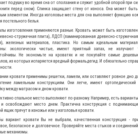
ает подушку во время сна от сползания и служит удобной опорой при си
книги перед сном). Спинка защищает стену от износа. Она может быть
ым элементом. Иногда изголовье места для сна выполняет функцию ко
я постельного белья.
лы изготовления применяются разные. Кровать может быть изготовлена
евесно-стружечная плита), ЛДСП (ламинированная древесно-стружечна
я), железных материалов, пластика. Но самым идеальным материа
ины: экологически чистые, имеют приятный запах, не излучают т
стойчивы. Не экономьте на кроватях и не покупайте самые дешев
лов, из которых испаряется вредный формальдегид. И обязательно спра
ности.
ании кровати применимы решетки, ламели, или оставляют ровное дно д
чтение ламельным конструкциям. Они легче, имеют ортопедический
ку между матрасом и дном кровати.
ктивно спальное место выполняют по-разному. Например, есть варианты
 и освобождают место днем. Практична конструкция с поднимающи
й ящик прячут в изножье или у изголовья кровати.
бы вариант кровати Вы не выбрали, качественная конструкция - пр
вое, безопасное и долговечное. Проверяйте места стыков и соединений
ные механизмы.