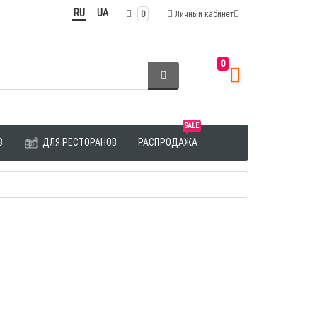
RU
UA
0
Личный кабинет
0
SALE
З
ДЛЯ РЕСТОРАНОВ
РАСПРОДАЖА
Гостиная Квадро В2ТВВ2 дуб
1.08.2019
Валентина
05.08.2019