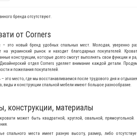
Кровать Палермо низкое
Гостиная Элегия ВТВВ
изножье
анного бренда отсутствуют.
Алексей
21.09.2019
Марина
0
ати от Corners
с – это новый бренд удобных спальных мест. Молодая, уверенно р
Гостиная Платина 3.1
Гостиная Олимп масси
т на украинский рынок и находит благодарных покупателей. Кров
нные конструкции, которые долго смогут выполнять свои функции и р
 Дизайнерский отдел Corners уделяет внимание каждой детали. Проду
Лариса
09.09.2019
Виктор
0
ости и пожелания покупателей.
 – это место, где мы восстанавливаемся после трудового дня и отдыхае
, виды и конструкции спальной мебели имеют большое разнообразие.
ы, конструкции, материалы
кровати может быть квадратной, круглой, овальной, прямоугольной.
ния.
вье спального места имеет разную высоту, размер, либо отсутствуе