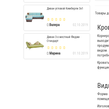
Диван угловой Кимберли 3х1
Товары д
Валера
02.10.2019
Кров
Корнер
Диван 3-х местный Фиджи
выходи
Стандарт
продума
видом.
Марина
01.10.2019
потребн
Кровать
функцию
Вид
Форма 
помеще
Изголо