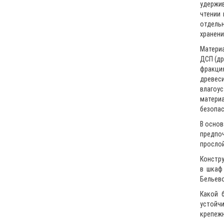
удержив
чтении 
отдельн
хранени
Материа
ДСП (др
фракци
древес
влагоу
материа
безопас
В основ
предпо
прослой
Констру
в шкаф
Бельево
Какой 
устойчи
крепеж