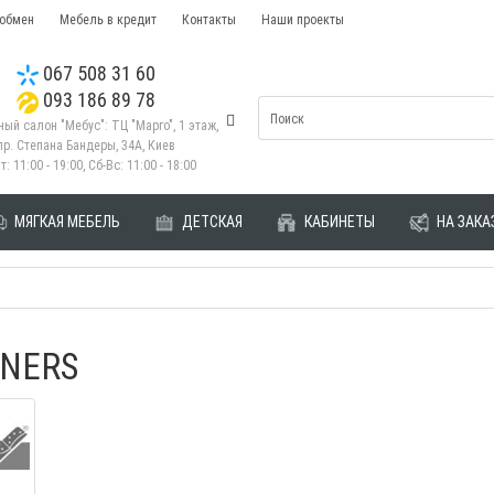
 обмен
Мебель в кредит
Контакты
Наши проекты
067 508 31 60
093 186 89 78
ый салон "Мебус": ТЦ "Марго", 1 этаж,
пр. Степана Бандеры, 34А, Киев
т: 11:00 - 19:00, Сб-Вс: 11:00 - 18:00
МЯГКАЯ МЕБЕЛЬ
ДЕТСКАЯ
КАБИНЕТЫ
НА ЗАКА
NERS
Комплект 3+1+1 Изабелла
Диван угловой Рио 3x1
слоновая кость + патина золото
Андрей
29.09.2019
Диана
3