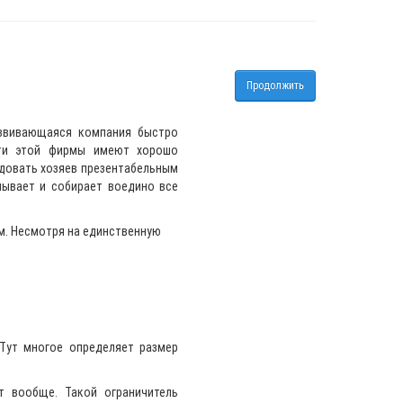
 дуб
Спальня Верона ЛТК дуб
Продолжить
7.08.2019
Виктория
04.08.2019
азвивающаяся компания быстро
в дуба
Спальня Эпока дуб
ати этой фирмы имеют хорошо
адовать хозяев презентабельным
мывает и собирает воедино все
6.08.2019
Анна
03.08.2019
м. Несмотря на единственную
 Тут многое определяет размер
т вообще. Такой ограничитель