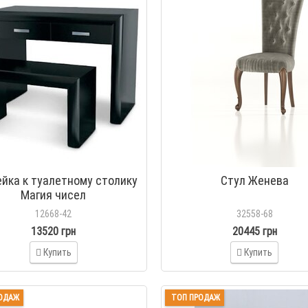
йка к туалетному столику
Стул Женева
Магия чисел
12668-42
32558-68
13520 грн
20445 грн
Купить
Купить
ОДАЖ
ТОП ПРОДАЖ