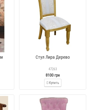
ми
Стул Лира Дерево
47263
8100 грн
Купить