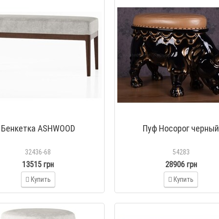
Бенкетка ASHWOOD
Пуф Носорог черны
32436-68
54283
13515 грн
28906 грн
Купить
Купить