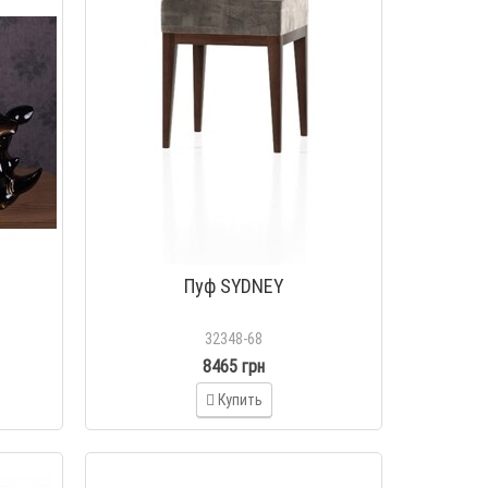
й
Пуф SYDNEY
32348-68
8465 грн
Купить