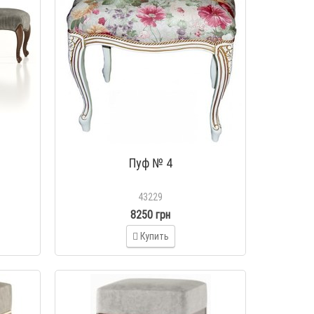
Пуф № 4
43229
8250 грн
Купить