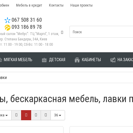
 обмен
Мебель в кредит
Контакты
Наши проекты
067 508 31 60
093 186 89 78
ый салон "Мебус": ТЦ "Марго", 1 этаж,
пр. Степана Бандеры, 34А, Киев
т: 11:00 - 19:00, Сб-Вс: 11:00 - 18:00
МЯГКАЯ МЕБЕЛЬ
ДЕТСКАЯ
КАБИНЕТЫ
НА ЗАКА
авки
ы, бескаркасная мебель, лавки 
вка
36