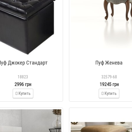
Пуф Джокер Стандарт
Пуф Женева
18823
32579-68
2996 грн
19245 грн
Купить
Купить