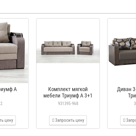
риумф А
Комплект мягкой
Диван 3
мебели Триумф А 3+1
Тр
32
931395-968
3
ть цену
Запросить цену
Запр