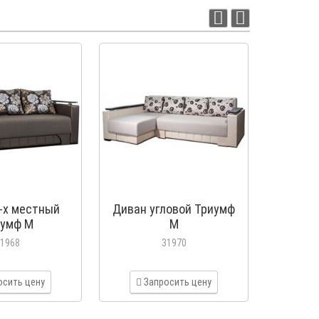
-х местный
Диван угловой Триумф
Крес
иумф М
М
1968
31970
осить цену
Запросить цену
З