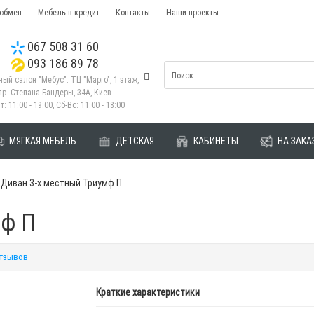
 обмен
Мебель в кредит
Контакты
Наши проекты
067 508 31 60
093 186 89 78
ый салон "Мебус": ТЦ "Марго", 1 этаж,
пр. Степана Бандеры, 34А, Киев
т: 11:00 - 19:00, Сб-Вс: 11:00 - 18:00
МЯГКАЯ МЕБЕЛЬ
ДЕТСКАЯ
КАБИНЕТЫ
НА ЗАКА
Диван 3-х местный Триумф П
мф П
отзывов
Краткие характеристики