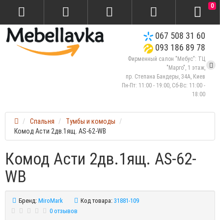
0
067 508 31 60
093 186 89 78
Фирменный салон "Мебус": ТЦ
"Марго", 1 этаж,
пр. Степана Бандеры, 34А, Киев
Пн-Пт: 11:00 - 19:00, Сб-Вс: 11:00 -
18:00
Спальня
Тумбы и комоды
Комод Асти 2дв.1ящ. AS-62-WB
Комод Асти 2дв.1ящ. AS-62-
WB
Бренд:
MiroMark
Код товара:
31881-109
0 отзывов