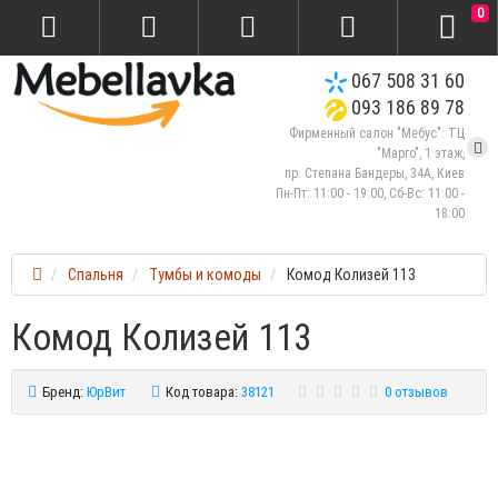
0
067 508 31 60
093 186 89 78
Фирменный салон "Мебус": ТЦ
"Марго", 1 этаж,
пр. Степана Бандеры, 34А, Киев
Пн-Пт: 11:00 - 19:00, Сб-Вс: 11:00 -
18:00
Спальня
Тумбы и комоды
Комод Колизей 113
Комод Колизей 113
Бренд:
ЮрВит
Код товара:
38121
0 отзывов