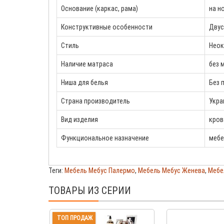
Основание (каркас, рама)
на н
Конструктивные особенности
Двус
Стиль
Неок
Наличие матраса
без 
Ниша для белья
Без 
Страна производитель
Укра
Вид изделия
кров
Функциональное назначение
мебе
Теги:
Мебель Мебус Палермо
,
Мебель Мебус Женева
,
Мебе
ТОВАРЫ ИЗ СЕРИИ
ТОП ПРОДАЖ