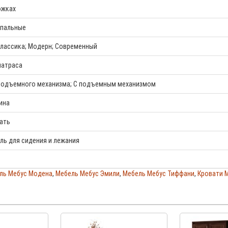
ожках
пальные
лассика; Модерн; Современный
матраса
подъемного механизма; С подъемным механизмом
ина
ать
ль для сидения и лежания
ль Мебус Модена
,
Мебель Мебус Эмили
,
Мебель Мебус Тиффани
,
Кровати 