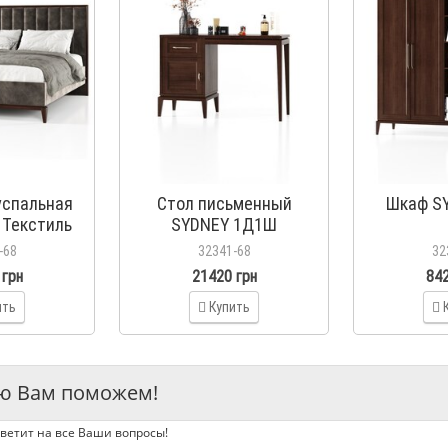
успальная
Стол письменный
Шкаф S
 Текстиль
SYDNEY 1Д1Ш
-68
32341-68
32
 грн
21420 грн
842
ить
Купить
ью Вам поможем!
ветит на все Ваши вопросы!