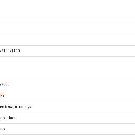
x2130x1100
x2000
EY
ив бука, шпон бука
во; Шпон
ево