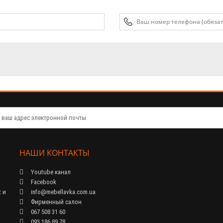
НАШИ КОНТАКТЫ
Youtube канал
Facebook
 и
info@mebellavka.com.ua
Фирменный салон
067 508 31 60
093 186 89 78