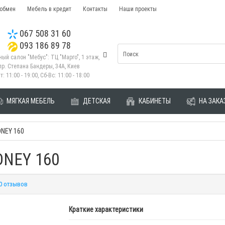
 обмен
Мебель в кредит
Контакты
Наши проекты
067 508 31 60
093 186 89 78
ый салон "Мебус": ТЦ "Марго", 1 этаж,
пр. Степана Бандеры, 34А, Киев
т: 11:00 - 19:00, Сб-Вс: 11:00 - 18:00
МЯГКАЯ МЕБЕЛЬ
ДЕТСКАЯ
КАБИНЕТЫ
НА ЗАКА
DNEY 160
DNEY 160
0 отзывов
Краткие характеристики