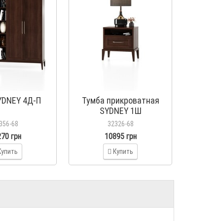
YDNEY 4Д-П
Тумба прикроватная
П
SYDNEY 1Ш
356-68
32326-68
70 грн
10895 грн
Купить
Купить