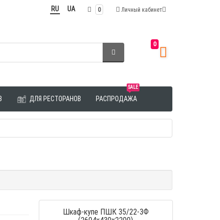
RU
UA
0
Личный кабинет
0
SALE
З
ДЛЯ РЕСТОРАНОВ
РАСПРОДАЖА
Шкаф-купе ПШК 35/22-3Ф
(2604х430х2200)