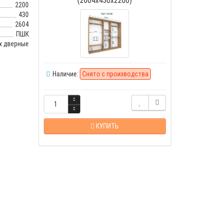
2200
430
2604
ПШК
х дверные
Наличие:
Снято с производства
КУПИТЬ