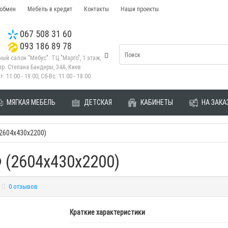
 обмен
Мебель в кредит
Контакты
Наши проекты
067 508 31 60
093 186 89 78
ый салон "Мебус": ТЦ "Марго", 1 этаж,
пр. Степана Бандеры, 34А, Киев
т: 11:00 - 19:00, Сб-Вс: 11:00 - 18:00
МЯГКАЯ МЕБЕЛЬ
ДЕТСКАЯ
КАБИНЕТЫ
НА ЗАКА
2604х430х2200)
 (2604х430х2200)
0 отзывов
Краткие характеристики