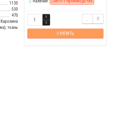
Наличие:
Снято с производства
1130
530
470
Каролина
жа); ткань
КУПИТЬ