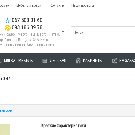
 обмен
Мебель в кредит
Контакты
Наши проекты
067 508 31 60
093 186 89 78
ый салон "Мебус": ТЦ "Марго", 1 этаж,
пр. Степана Бандеры, 34А, Киев
т: 11:00 - 19:00, Сб-Вс: 11:00 - 18:00
МЯГКАЯ МЕБЕЛЬ
ДЕТСКАЯ
КАБИНЕТЫ
НА ЗАКА
а 0.47
отзывов
Краткие характеристики