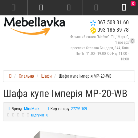
0
067 508 31 60
093 186 89 78
Фірмовий салон "Мебус": ТЦ "Марго",
1 поверх
проспект Степана Бандери, 34А, Київ
Пн-Пт: 11:00 - 19:00, Сб-Нд: 11:00 -
18:00
Спальня
Шафи
Шафа купе Імперія MP-20-WB
Шафа купе Імперія MP-20-WB
Бренд:
MiroMark
Код товару:
27792-109
Відгуків: 0