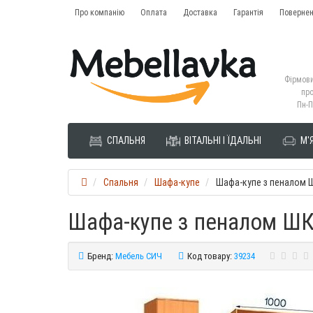
Про компанію
Оплата
Доставка
Гарантія
Повернен
Фірмови
про
Пн-П
СПАЛЬНЯ
ВІТАЛЬНІ І ЇДАЛЬНІ
М'Я
Спальня
Шафа-купе
Шафа-купе з пеналом Ш
Шафа-купе з пеналом ШКП
Бренд:
Мебель СИЧ
Код товару:
39234