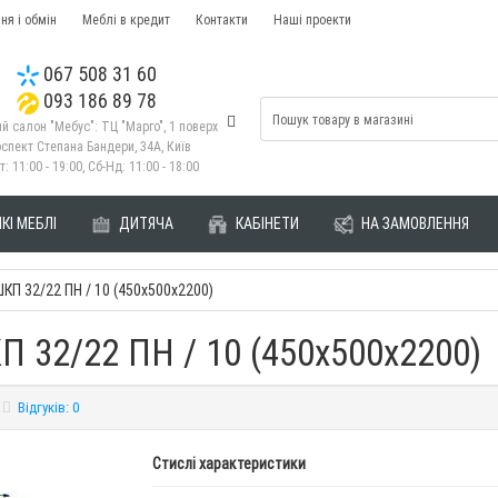
ня і обмін
Меблі в кредит
Контакти
Наші проекти
067 508 31 60
093 186 89 78
й салон "Мебус": ТЦ "Марго", 1 поверх
спект Степана Бандери, 34А, Київ
т: 11:00 - 19:00, Сб-Нд: 11:00 - 18:00
КІ МЕБЛІ
ДИТЯЧА
КАБІНЕТИ
НА ЗАМОВЛЕННЯ
КП 32/22 ПН / 10 (450х500х2200)
 32/22 ПН / 10 (450х500х2200)
Відгуків: 0
Стислі характеристики