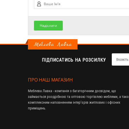
Надіслати
Меблева Лавка
ПІДПИСАТИСЬ НА РОЗСИЛКУ
ПРО НАШ МАГАЗИН
Меблева Лавка - компанія з багаторічним досвідом, що
займається роздрібною та оптовою торгівлею меблями, а так
комплексним наповненням інтер'єрів житлових і офісних
приміщень.