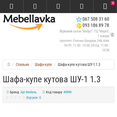
0
067 508 31 60
093 186 89 78
Фірмовий салон "Мебус": ТЦ "Марго",
1 поверх
проспект Степана Бандери, 34А, Київ
Пн-Пт: 11:00 - 19:00, Сб-Нд: 11:00 -
18:00
Спальня
Шафа-купе
Шафа-купе кутова ШУ-1 1.3
Шафа-купе кутова ШУ-1 1.3
Бренд:
Арт Мебель
Код товару:
49999
Відгуків: 0