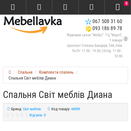
0
067 508 31 60
093 186 89 78
Фірмовий салон "Мебус": ТЦ "Марго",
1 поверх
проспект Степана Бандери, 34А, Київ
Пн-Пт: 11:00 - 19:00, Сб-Нд: 11:00 -
18:00
Спальня
Комплекти спалень
Спальня Світ меблів Диана
Спальня Світ меблів Диана
Бренд:
Світ меблів
Код товару:
44099
Відгуків: 0