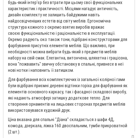
будь-який інтер'єр без втрати при цьому свої функціональних
характеристик і практичності. Місцями нагадує античність,
дизайн комплекту не залишить байдужими навіть
найдосвідченіших естетів від світу меблів. Ергономічна
структура кожного з окремо взятих виробів вражає
своєю функціональністю і раціональністю в експлуатації.
Окремо радують око також тони, підібрані конструкторами для
фарбування присутніх елементів меблів. Що важливо, при
необхідності можна вибрати будь-який з предметів меблів
набору на свій смак. Елегантна, витончена, шляхетна і граціозна,
вона "пожвавить" звичну обстановку в спальні, привнесе в неї
нові нотки і наповнить її затишком.
Для фарбування всіх комплектуючих із загальної колірної гами
були відібрані приємні деревні відтінки горіха для фарбування як
елементів основного каркасу, так і фасадної складової виробу,
які надають атмосфері затишку додаткове тепло. Для
створення орнаментів на лицьових сторонах предметів меблів
використовувався художній друк.
Ціна вказана для спальні "Діана" складається з шафи 4Д,
комода, дзеркала, ліжка 160 двоспальним, тумби прикроватной
(2 шт.).