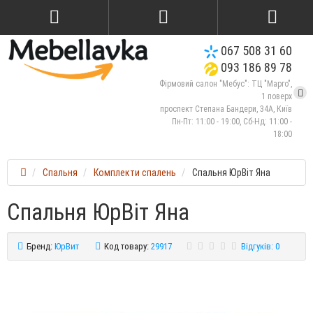
067 508 31 60
093 186 89 78
Фірмовий салон "Мебус": ТЦ "Марго",
1 поверх
проспект Степана Бандери, 34А, Київ
Пн-Пт: 11:00 - 19:00, Сб-Нд: 11:00 -
18:00
Спальня
Комплекти спалень
Спальня ЮрВіт Яна
Спальня ЮрВіт Яна
Бренд:
ЮрВит
Код товару:
29917
Відгуків: 0