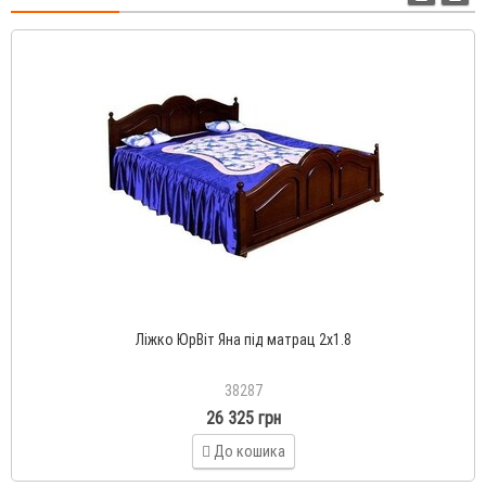
Ліжко ЮрВіт Яна під матрац 2х1.8
38287
26 325 грн
До кошика