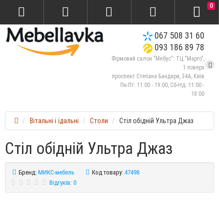
0
067 508 31 60
093 186 89 78
Фірмовий салон "Мебус": ТЦ "Марго",
1 поверх
проспект Степана Бандери, 34А, Київ
Пн-Пт: 11:00 - 19:00, Сб-Нд: 11:00 -
18:00
Вітальні і їдальні
Столи
Стіл обідній Ультра Джаз
Стіл обідній Ультра Джаз
Бренд:
МИКС-мебель
Код товару:
47498
Відгуків: 0