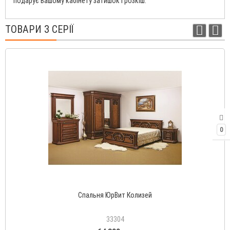
подарує Вашому кабінету затишок і розкіш.
ТОВАРИ З СЕРІЇ
0
Спальня ЮрВит Колизей
33304