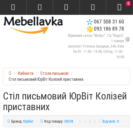
0
067 508 31 60
093 186 89 78
Фірмовий салон "Мебус": ТЦ "Марго",
1 поверх
проспект Степана Бандери, 34А, Київ
Пн-Пт: 11:00 - 19:00, Сб-Нд: 11:00 -
18:00
Кабінети
Столи письмові
Стіл письмовий ЮрВіт Колізей приставних
Стіл письмовий ЮрВіт Колізей
приставних
Бренд:
ЮрВит
Код товару:
38294
Відгуків: 0