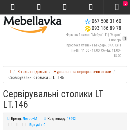
0
067 508 31 60
093 186 89 78
Фірмовий салон "Мебус": ТЦ "Марго",
1 поверх
проспект Степана Бандери, 34А, Київ
Пн-Пт: 11:00 - 19:00, Сб-Нд: 11:00 -
18:00
Вітальні і їдальні
Журнальні та сервіровочні столи
Сервірувальні столики LT LТ.146
Сервірувальні столики LT
LТ.146
Бренд:
Лотос–М
Код товару:
13692
Відгуків: 0