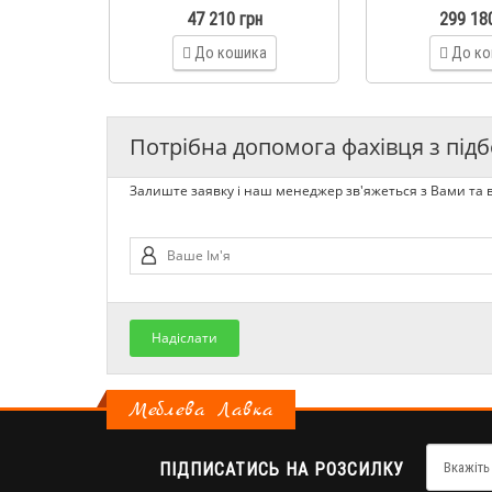
47 210 грн
299 18
До кошика
До ко
Потрібна допомога фахівця з підб
Залиште заявку і наш менеджер зв'яжеться з Вами та в
Надіслати
Меблева Лавка
ПІДПИСАТИСЬ НА РОЗСИЛКУ