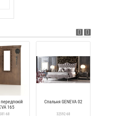
 передпокій
Спальня GENEVA 02
Вітрин
EVA 165
581-68
32592-68