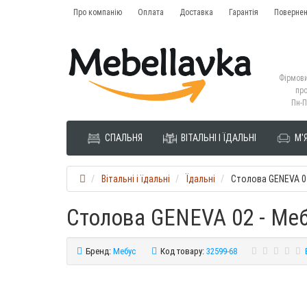
Про компанію
Оплата
Доставка
Гарантія
Повернен
Фірмови
про
Пн-П
СПАЛЬНЯ
ВІТАЛЬНІ І ЇДАЛЬНІ
М'Я
Вітальні і їдальні
Їдальні
Столова GENEVA 0
Столова GENEVA 02 - Ме
Бренд:
Мебус
Код товару:
32599-68