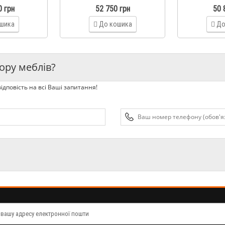
0 грн
52 750 грн
50 
шика
До кошика
До
ору меблів?
ідповість на всі Ваші запитання!