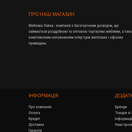
ПРО НАШ МАГАЗИН
Меблева Лавка - компанія з багаторічним досвідом, що
займається роздрібною та оптовою торгівлею меблями, а так
комплексним наповненням інтер'єрів житлових і офісних
приміщень.
ІНФОРМАЦІЯ
ДОДАТ
Про компанію
Бренди
Оплата
Товари зі
Кредит
Інформаці
Доставка
Наші прое
Гарантія