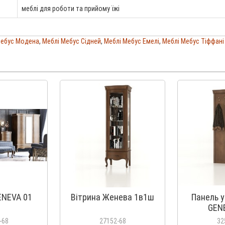
меблі для роботи та прийому їжі
Мебус Модена
,
Меблі Мебус Сідней
,
Меблі Мебус Емелі
,
Меблі Мебус Тіффані
ENEVA 01
Вітрина Женева 1в1ш
Панель у
GEN
-68
27152-68
32