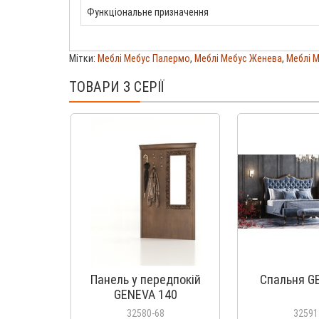
Функціональне призначення
Мітки:
Меблі Мебус Палермо
,
Меблі Мебус Женева
,
Меблі 
ТОВАРИ З СЕРІЇ
Панель у передпокій
Спальня G
GENEVA 140
32580-68
32591