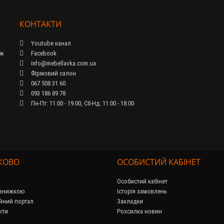
КОНТАКТИ
Youtube канал
ож
Facebook
info@mebellavka.com.ua
Фірмовий салон
067 508 31 60
093 186 89 78
Пн-Пт: 11:00 - 19:00, Сб-Нд: 11:00 - 18:00
КОВО
ОСОБИСТИЙ КАБІНЕТ
Особистий кабінет
 знижкою
Історія замовлень
йний портал
Закладки
кти
Розсилка новин