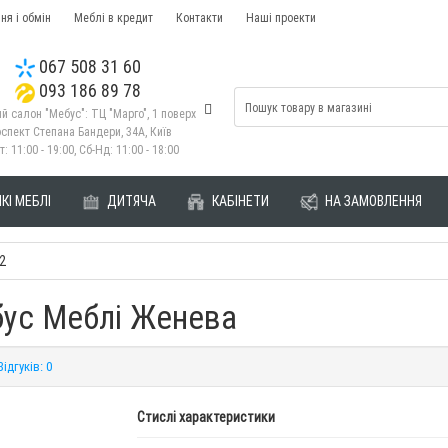
ня і обмін
Меблі в кредит
Контакти
Наші проекти
067 508 31 60
093 186 89 78
й салон "Мебус": ТЦ "Марго", 1 поверх
спект Степана Бандери, 34А, Київ
т: 11:00 - 19:00, Сб-Нд: 11:00 - 18:00
КІ МЕБЛІ
ДИТЯЧА
КАБІНЕТИ
НА ЗАМОВЛЕННЯ
2
бус Меблі Женева
Відгуків: 0
Стислі характеристики