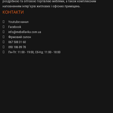
роздрібною та оптовою торгівлею меблями, а також комплексним
наповненням інтер'єрів житлових і офісних приміщень.
КОНТАКТИ
Youtube канал
Facebook
info@mebellavka.com.ua
Фірмовий салон
067 508 31 60
093 186 89 78
Пн-Пт: 11:00 - 19:00, Сб-Нд: 11:00 - 18:00