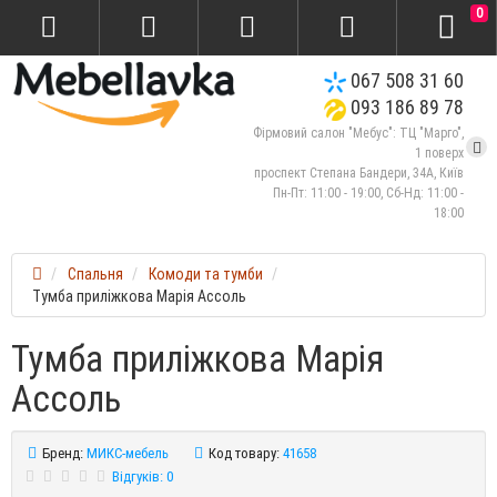
0
067 508 31 60
093 186 89 78
Фірмовий салон "Мебус": ТЦ "Марго",
1 поверх
проспект Степана Бандери, 34А, Київ
Пн-Пт: 11:00 - 19:00, Сб-Нд: 11:00 -
18:00
Спальня
Комоди та тумби
Тумба приліжкова Марія Ассоль
Тумба приліжкова Марія
Ассоль
Бренд:
МИКС-мебель
Код товару:
41658
Відгуків: 0