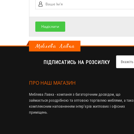
Надіслати
Меблева Лавка
ПІДПИСАТИСЬ НА РОЗСИЛКУ
ПРО НАШ МАГАЗИН
Меблева Лавка - компанія з багаторічним досвідом, що
займається роздрібною та оптовою торгівлею меблями, а так
комплексним наповненням інтер'єрів житлових і офісних
приміщень.