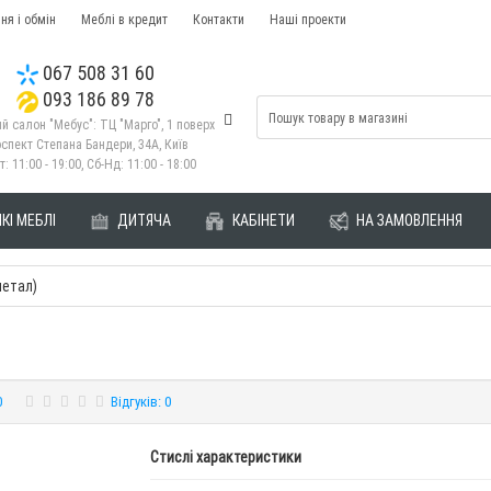
ня і обмін
Меблі в кредит
Контакти
Наші проекти
067 508 31 60
093 186 89 78
й салон "Мебус": ТЦ "Марго", 1 поверх
спект Степана Бандери, 34А, Київ
т: 11:00 - 19:00, Сб-Нд: 11:00 - 18:00
КІ МЕБЛІ
ДИТЯЧА
КАБІНЕТИ
НА ЗАМОВЛЕННЯ
метал)
0
Відгуків: 0
Стислі характеристики