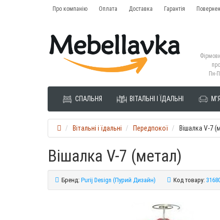
Про компанію
Оплата
Доставка
Гарантія
Повернен
Фірмови
про
Пн-П
СПАЛЬНЯ
ВІТАЛЬНІ І ЇДАЛЬНІ
М'Я
Вітальні і їдальні
Передпокої
Вішалка V-7 (
Вішалка V-7 (метал)
Бренд:
Purij Design (Пурий Дизайн)
Код товару:
3168