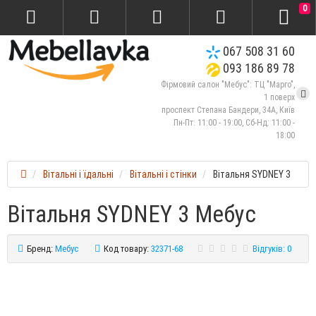
0
067 508 31 60
093 186 89 78
Фірмовий салон "Мебус": ТЦ "Марго",
1 поверх
проспект Степана Бандери, 34А, Київ
Пн-Пт: 11:00 - 19:00, Сб-Нд: 11:00 -
18:00
Вітальні і їдальні
Вітальні і стінки
Вітальня SYDNEY 3
Вітальня SYDNEY 3 Мебус
Бренд:
Мебус
Код товару:
32371-68
Відгуків: 0