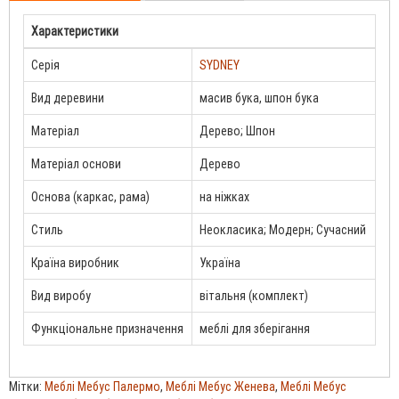
Характеристики
Серія
SYDNEY
Вид деревини
масив бука, шпон бука
Матеріал
Дерево; Шпон
Матеріал основи
Дерево
Основа (каркас, рама)
на ніжках
Стиль
Неокласика; Модерн; Сучасний
Країна виробник
Україна
Вид виробу
вітальня (комплект)
Функціональне призначення
меблі для зберігання
Мітки:
Меблі Мебус Палермо
,
Меблі Мебус Женева
,
Меблі Мебус