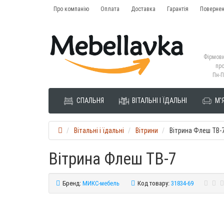
Про компанію
Оплата
Доставка
Гарантія
Повернен
Фірмови
про
Пн-П
СПАЛЬНЯ
ВІТАЛЬНІ І ЇДАЛЬНІ
М'Я
Вітальні і їдальні
Вітрини
Вітрина Флеш ТВ-
Вітрина Флеш ТВ-7
Бренд:
МИКС-мебель
Код товару:
31834-69