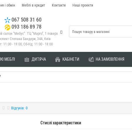
ня і обмін
Меблі в кредит
Контакти
Наші проекти
067 508 31 60
093 186 89 78
й салон "Мебус": ТЦ "Марго", 1 поверх
спект Степана Бандери, 34А, Київ
т: 11:00 - 19:00, Сб-Нд: 11:00 - 18:00
КІ МЕБЛІ
ДИТЯЧА
КАБІНЕТИ
НА ЗАМОВЛЕННЯ
7
Відгуків: 0
Стислі характеристики