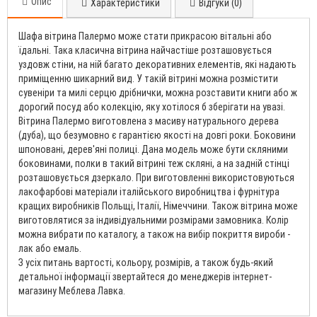
Опис
Характеристики
Відгуки (0)
Шафа вітрина Палермо може стати прикрасою вітальні або
їдальні. Така класична вітрина найчастіше розташовується
уздовж стіни, на ній багато декоративних елементів, які надають
приміщенню шикарний вид. У такій вітрині можна розмістити
сувеніри та милі серцю дрібнички, можна розставити книги або ж
дорогий посуд або колекцію, яку хотілося б зберігати на увазі.
Вітрина Палермо виготовлена ​​з масиву натурального дерева
(дуба), що безумовно є гарантією якості на довгі роки. Боковини
шпоновані, дерев'яні полиці. Дана модель може бути скляними
боковинами, полки в такий вітрині теж скляні, а на задній стінці
розташовується дзеркало. При виготовленні використовуються
лакофарбові матеріали італійського виробництва і фурнітура
кращих виробників Польщі, Італії, Німеччини. Також вітрина може
виготовлятися за індивідуальними розмірами замовника. Колір
можна вибрати по каталогу, а також на вибір покриття вироби -
лак або емаль.
З усіх питань вартості, кольору, розмірів, а також будь-який
детальної інформації звертайтеся до менеджерів інтернет-
магазину Меблева Лавка.