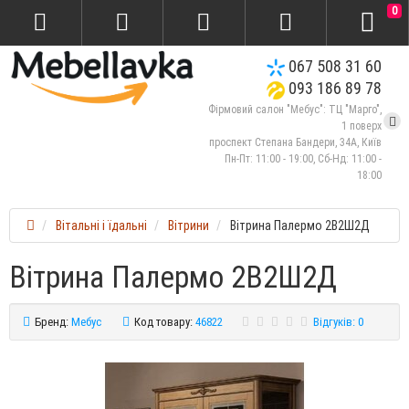
0
067 508 31 60
093 186 89 78
Фірмовий салон "Мебус": ТЦ "Марго",
1 поверх
проспект Степана Бандери, 34А, Київ
Пн-Пт: 11:00 - 19:00, Сб-Нд: 11:00 -
18:00
Вітальні і їдальні
Вітрини
Вітрина Палермо 2В2Ш2Д
Вітрина Палермо 2В2Ш2Д
Бренд:
Мебус
Код товару:
46822
Відгуків: 0