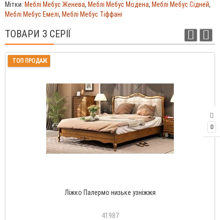
Мітки:
Меблі Мебус Женева
,
Меблі Мебус Модена
,
Меблі Мебус Сідней
,
Меблі Мебус Емелі
,
Меблі Мебус Тіффані
ТОВАРИ З СЕРІЇ
ТОП ПРОДАЖ
0
Ліжко Палермо низьке узніжжя
41987