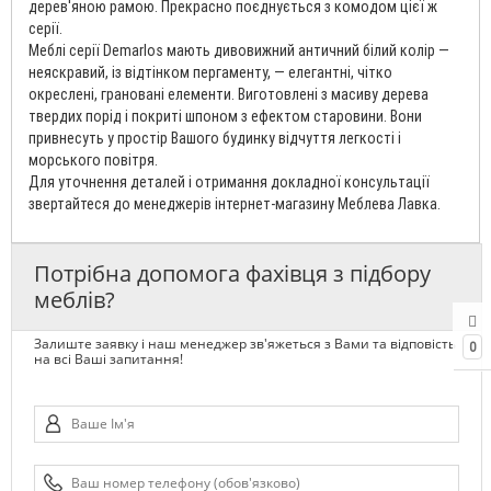
дерев'яною рамою. Прекрасно поєднується з комодом цієї ж
серії.
Меблі серії Demarlos мають дивовижний античний білий колір —
неяскравий, із відтінком пергаменту, — елегантні, чітко
окреслені, грановані елементи. Виготовлені ​​з масиву дерева
твердих порід і покриті шпоном з ефектом старовини. Вони
привнесуть у простір Вашого будинку відчуття легкості і
морського повітря.
Для уточнення деталей і отримання докладної консультації
звертайтеся до менеджерів інтернет-магазину Меблева Лавка.
Потрібна допомога фахівця з підбору
меблів?
Залиште заявку і наш менеджер зв'яжеться з Вами та відповість
0
на всі Ваші запитання!