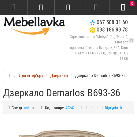
0
067 508 31 60
093 186 89 78
Фірмовий салон "Мебус": ТЦ "Марго",
1 поверх
проспект Степана Бандери, 34А, Київ
Пн-Пт: 11:00 - 19:00, Сб-Нд: 11:00 -
18:00
Для інтер'єру
Дзеркала
Дзеркало Demarlos B693-36
Дзеркало Demarlos B693-36
Бренд:
Ashley
Код товару:
49242
Відгуків: 0