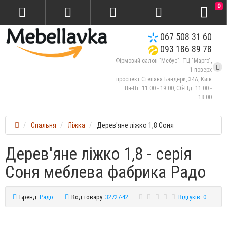
0
067 508 31 60
093 186 89 78
Фірмовий салон "Мебус": ТЦ "Марго",
1 поверх
проспект Степана Бандери, 34А, Київ
Пн-Пт: 11:00 - 19:00, Сб-Нд: 11:00 -
18:00
Спальня
Ліжка
Дерев'яне ліжко 1,8 Соня
Дерев'яне ліжко 1,8 - серія
Соня меблева фабрика Радо
Бренд:
Радо
Код товару:
32727-42
Відгуків: 0