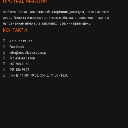
ПРО НАШ МАГАЗИН
Меблева Лавка - компанія з багаторічним досвідом, що займається
роздрібною та оптовою торгівлею меблями, а також комплексним
наповненням інтер'єрів житлових і офісних приміщень.
КОНТАКТИ
Youtube канал
Facebook
info@mebellavka.com.ua
Фірмовий салон
067 508 31 60
093 186 89 78
Пн-Пт: 11:00 - 19:00, Сб-Нд: 11:00 - 18:00