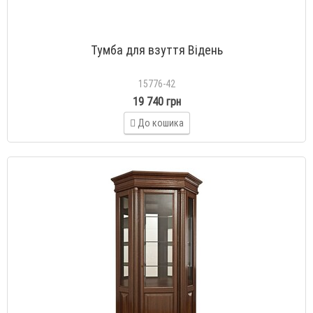
Тумба для взуття Відень
15776-42
19 740 грн
До кошика