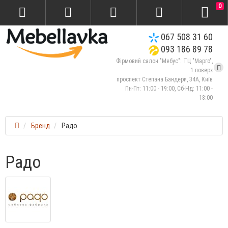
0
067 508 31 60
093 186 89 78
Фірмовий салон "Мебус": ТЦ "Марго",
1 поверх
проспект Степана Бандери, 34А, Київ
Пн-Пт: 11:00 - 19:00, Сб-Нд: 11:00 -
18:00
Бренд
Радо
Радо