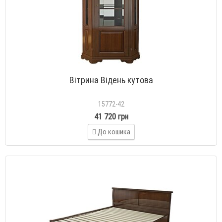
Вітрина Відень кутова
15772-42
41 720 грн
До кошика