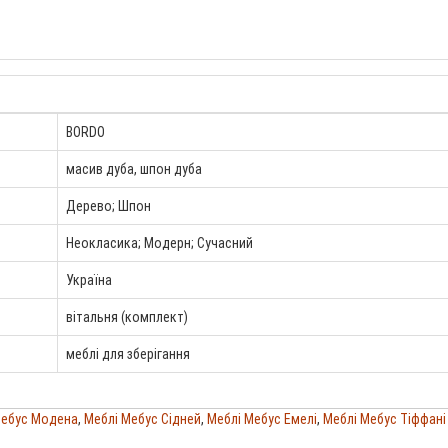
BORDO
масив дуба, шпон дуба
Дерево; Шпон
Неокласика; Модерн; Сучасний
Україна
вітальня (комплект)
меблі для зберігання
Мебус Модена
,
Меблі Мебус Сідней
,
Меблі Мебус Емелі
,
Меблі Мебус Тіффані