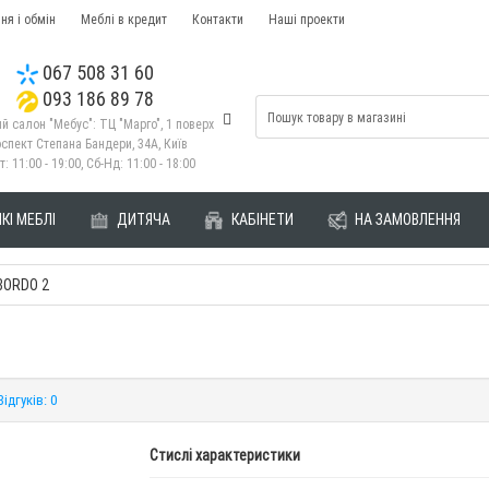
ня і обмін
Меблі в кредит
Контакти
Наші проекти
067 508 31 60
093 186 89 78
й салон "Мебус": ТЦ "Марго", 1 поверх
спект Степана Бандери, 34А, Київ
т: 11:00 - 19:00, Сб-Нд: 11:00 - 18:00
КІ МЕБЛІ
ДИТЯЧА
КАБІНЕТИ
НА ЗАМОВЛЕННЯ
BORDO 2
Відгуків: 0
Стислі характеристики