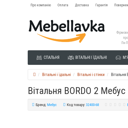
Про компанію
Оплата
Доставка
Гарантія
Повернен
Фірмови
про
Пн-П
СПАЛЬНЯ
ВІТАЛЬНІ І ЇДАЛЬНІ
М'Я
Вітальні і їдальні
Вітальні і стінки
Вітальня 
Вітальня BORDO 2 Мебус
Бренд:
Мебус
Код товару:
32400-68