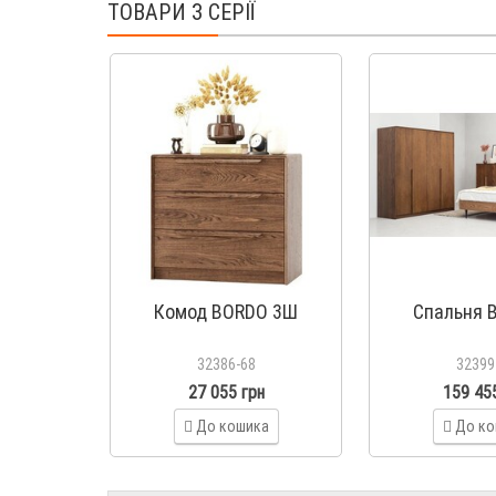
ТОВАРИ З СЕРІЇ
Комод BORDO 3Ш
Спальня 
32386-68
32399
27 055 грн
159 45
До кошика
До ко