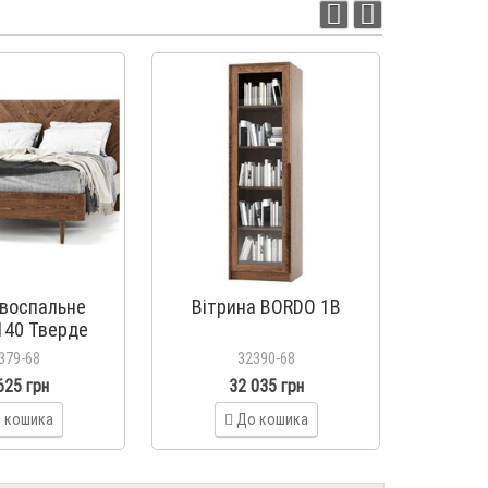
двоспальне
Вітрина BORDO 1В
Шафа од
140 Тверде
олів'я
379-68
32390-68
625 грн
32 035 грн
 кошика
До кошика