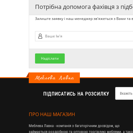
Потрібна допомога фахівця з підб
Залиште заявку і наш менеджер зв'яжеться з Вами та в
Надіслати
Меблева Лавка
ПІДПИСАТИСЬ НА РОЗСИЛКУ
ПРО НАШ МАГАЗИН
Меблева Лавка - компанія з багаторічним досвідом, що
займається роздрібною та оптовою торгівлею меблями, а так