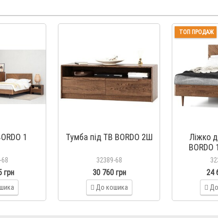
ТОП ПРОДАЖ
BORDO 1
Тумба під ТВ BORDO 2Ш
Ліжко 
BORDO 
узг
-68
32389-68
32
5 грн
30 760 грн
24 
шика
До кошика
До