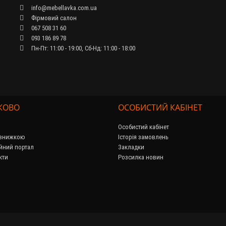
info@mebellavka.com.ua
Фірмовий салон
067 508 31 60
093 186 89 78
Пн-Пт: 11:00 - 19:00, Сб-Нд: 11:00 - 18:00
КОВО
ОСОБИСТИЙ КАБІНЕТ
Особистий кабінет
 знижкою
Історія замовлень
йний портал
Закладки
кти
Розсилка новин