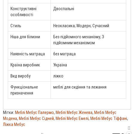
Конструктивні
Двоспальні
особливості
Стиль
Неокласика; Модерн; Сучасний
Ніша для білизни
Без підйомного механізму; З
підйомним механізмом
Наявність матраца
без матраца
Країна виробник
Україна
Вид виробу
ліжко
Функціональне
меблі для сидіння та лежання
призначення
Мітки:
Меблі Мебус Палермо
,
Меблі Мебус Женева
,
Меблі Мебус
Модена
,
Меблі Мебус Сідней
,
Меблі Мебус Емелі
,
Меблі Мебус Тіффані
,
Ліжка Мебус