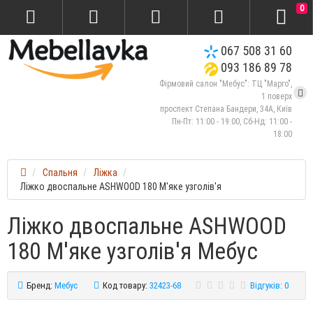
0
067 508 31 60
093 186 89 78
Фірмовий салон "Мебус": ТЦ "Марго",
1 поверх
проспект Степана Бандери, 34А, Київ
Пн-Пт: 11:00 - 19:00, Сб-Нд: 11:00 -
18:00
Спальня
Ліжка
Ліжко двоспальне ASHWOOD 180 М'яке узголів'я
Ліжко двоспальне ASHWOOD
180 М'яке узголів'я Мебус
Бренд:
Мебус
Код товару:
32423-68
Відгуків: 0